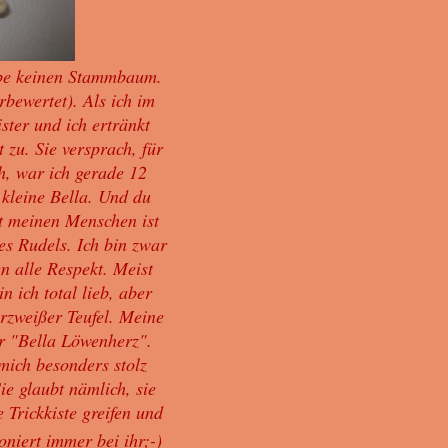
habe keinen Stammbaum.
rbewertet). Als ich im
ter und ich ertränkt
zu. Sie versprach, für
ah, war ich gerade 12
 kleine Bella. Und du
it meinen Menschen ist
des Rudels. Ich bin zwar
en alle Respekt. Meist
in ich total lieb, aber
arzweißer Teufel. Meine
 "Bella Löwenherz".
mich besonders stolz
ie glaubt nämlich, sie
e Trickkiste greifen und
niert immer bei ihr;-)