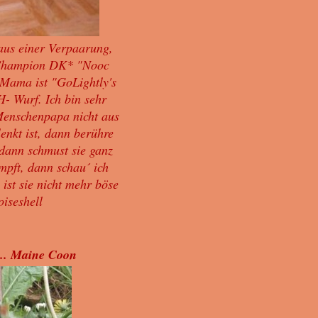
aus einer Verpaarung,
 Champion DK* "Nooc
Mama ist "GoLightly's
 H- Wurf.
Ich bin sehr
enschenpapa nicht aus
nkt ist, dann berühre
 dann schmust sie ganz
mpft, dann schau´ ich
ist sie nicht mehr böse
oiseshell
.. Maine Coon