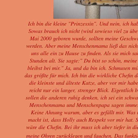
Ich bin die kleine "Prinzessin". Und nein, ich 
Sowas brauch ich nicht (wird sowieso viel zu übe
Mai 2000 geboren wurde, sollten meine Geschwis
werden. Aber meine Menschenmama ließ das nicht 
uns alle ein zu Hause zu finden. Als sie mich s
Stunden alt. Sie sagte:" Du bist so schön, meine
bleibst bei mir." Ja, und da bin ich. Schmusen m
das größte für mich. Ich bin die wirkliche Chefin 
die kleinste und älteste Katze, aber vor mir hab
reicht nur ein langer, strenger Blick. Eigentlich b
sollen die anderen ruhig denken, ich sei ein schw
Menschenmama und Menschenpapa sagen immer
Keine Ahnung warum, aber es gefällt mir. Was 
macht ist, dass Holly auch Respekt vor mir hat. S
wäre die Chefin. Bei ihr muss ich aber tiefer in di
meine Ohren zurücklegen und fauchen. Das funktio